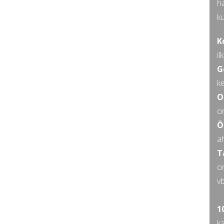
ha
ku
K
il
G
ke
O
or
Ö
ah
T
or
vb
1
k