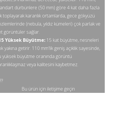
tandart dürbünlere (50 mm) göre 4 kat daha fazla
ık toplayarak karanlık ortamlarda, gece gökyüzü
zlemlerinde (nebula, yıldız kümeleri) çok parlak ve
t görüntüler sağlar.
15 Yüksek Büyütme:
15 kat büyütme, nesneleri
k yakına getirir. 110 mm'lik geniş açıklık sayesinde,
u yüksek büyütme oranında görüntü
ranlıklaşmaz veya kalitesini kaybetmez.
???
Bu ürün için iletişime geçin