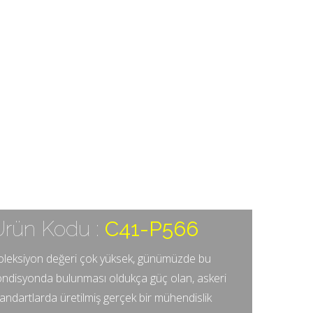
op
Ürün Kodu :
C41-P566
oleksiyon değeri çok yüksek, günümüzde bu
ondisyonda bulunması oldukça güç olan, askeri
andartlarda üretilmiş gerçek bir mühendislik