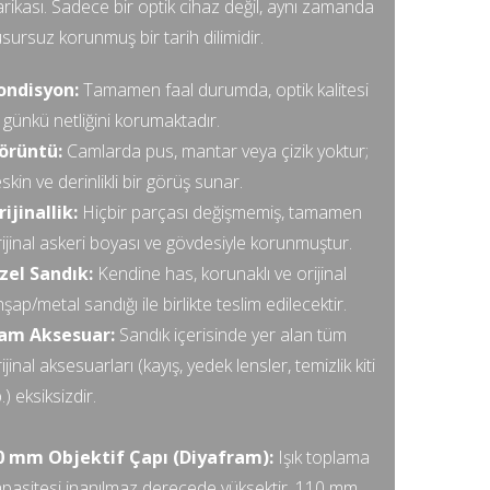
rikası. Sadece bir optik cihaz değil, aynı zamanda
sursuz korunmuş bir tarih dilimidir.
ondisyon:
Tamamen faal durumda, optik kalitesi
k günkü netliğini korumaktadır.
örüntü:
Camlarda pus, mantar veya çizik yoktur;
skin ve derinlikli bir görüş sunar.
rijinallik:
Hiçbir parçası değişmemiş, tamamen
ijinal askeri boyası ve gövdesiyle korunmuştur.
zel Sandık:
Kendine has, korunaklı ve orijinal
şap/metal sandığı ile birlikte teslim edilecektir.
am Aksesuar:
Sandık içerisinde yer alan tüm
ijinal aksesuarları (kayış, yedek lensler, temizlik kiti
.) eksiksizdir.
0 mm Objektif Çapı (Diyafram):
Işık toplama
apasitesi inanılmaz derecede yüksektir. 110 mm,