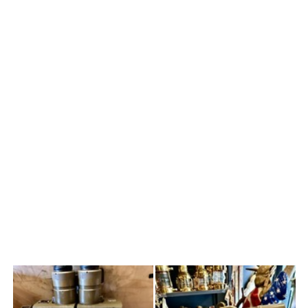
RUS PNB-1 DEVRİYE
DÜRBÜNÜ 15 X 110
(“BÜYÜK OPTİK )